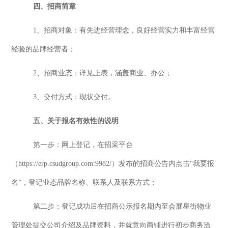
四
、招商
简章
1、
招商对象：
有先进经营理念，良好经营实力和丰富经营
经验的品牌经营者；
2、
招商业态：
详见上表
，
涵盖商业、办公
；
3、交付方式：现状交付。
五、关于报名有效性的说明
第一步：网上登记，在招采平台
（
https://erp.csudgroup.com:9982/）发布的招商公告内点击“我要报
名”，登记业态品牌名称、联系人及联系方式；
第二步：登记成功后在招商公示报名期内至会展星街
物业
管理处
提交公司介绍及品牌资料，并就意向商铺进行初步商务洽