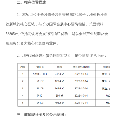
二、
招商位置描述
1、
本项目位于长沙市长沙县香樟东路
230号，地处长沙高
铁新城的核心区域，与长沙国际会展中心隔街相望。
总
面积约
58805㎡, 依托高铁与会展“双引擎” 优势，
是
以会展产业配套及会
展服务配套为核心的集群商业体。
2、
现有
5
间商铺租赁合同即将到期，铺位情况详见下表
：
三
、
商
铺现状图及
区位示意图：