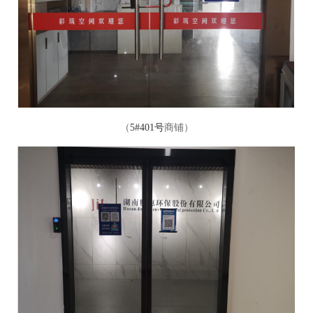
（
5#401号
商铺
）