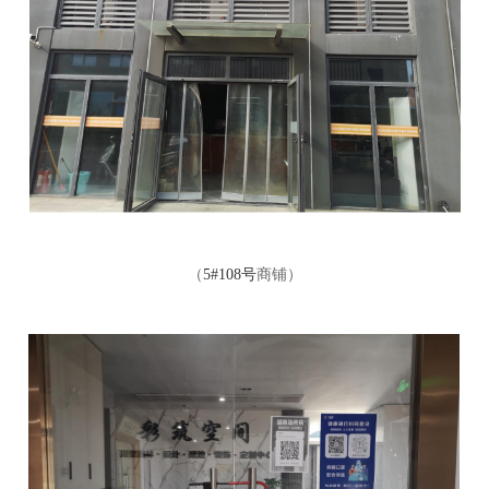
（
5#108号
商铺
）