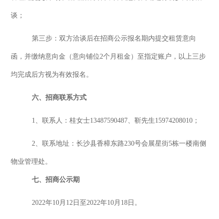
谈；
第三步：双方洽谈后在招商公示报名期内提交租赁意向
函，并缴纳意向金（意向铺位
2个月租金）至指定账户，以上三步
均完成后方视为有效报名。
六
、招商
联系方式
1、联系人
：
桂女士
13487590487、靳
先生
1
5974208010
；
2、联系地址：长沙县香樟东路230号会展星街5栋一楼南侧
物业管理处。
七
、招商公示期
202
2
年
10
月
12
日至
202
2
年
10
月
18
日
。