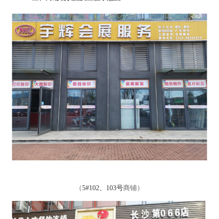
（
5#102、103号
商铺
）