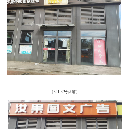
（
5#107号
商铺
）