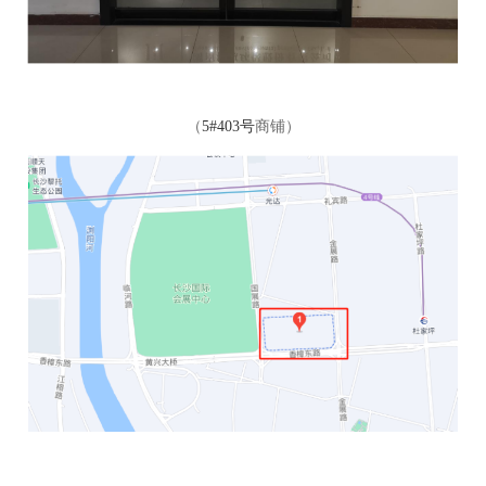
（
5#403号
商铺
）