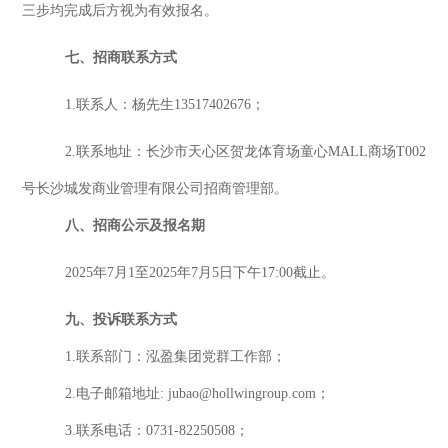
三步均完成后方视为有效报名。
七
、招商
联系方式
1
.
联系人
：
杨先生
13517402676
；
2
.
联系地址：
长沙市天心区贺龙体育场童心
MALL商场T002
号长沙城发商业管理有限公司招商
管理
部。
八
、招商公示
及报名期
2025年
7
月
1
至
2025年
7
月
5
日下午
17:00截止。
九、投诉联系方式
1.联系部门：泓盈集团党群工作部；
2.电子邮箱地址: jubao@hollwingroup.com；
3.联系电话：0731-82250508；