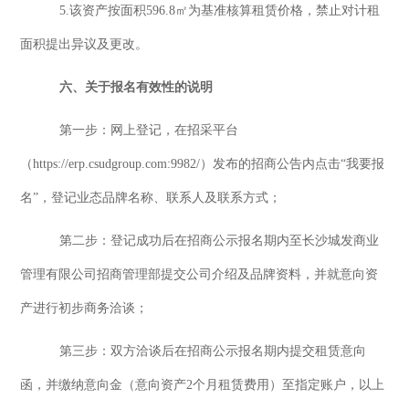
5.该资产按面积
596.8
㎡为基准核算租赁价格，禁止对计租
面积提出异议及更改。
六、
关于报名有效性的说明
第一步：网上登记，在招采平台
（
https://erp.csudgroup.com:9982/）发布的招商公告内点击“我要报
名”，登记业态品牌名称、联系人及联系方式；
第二步：
登记成功后在招商公示报名期内至
长沙城发商业
管理有限公司招商
管理
部
提交公司介绍及品牌资料，并就意向资
产进行初步商务洽谈；
第三步：双方洽谈后在招商公示报名期内提交租赁意向
函，并缴纳意向金（意向
资产
2个月
租赁费用
）至指定账户，以上