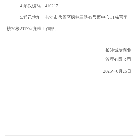
4.邮政编码：410217；
5.通讯地址：长沙市岳麓区枫林三路49号西中心T1栋写字
楼20楼2017室党群工作部。
长沙
城发商业
管理
有限公司
202
5
年
6
月
26
日