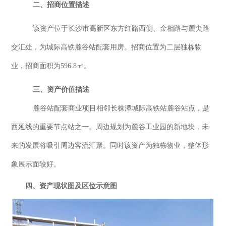
二、
招商位置描述
该资产位于长沙市高新区东方红路西侧、金相路与麓尖路
交汇处，为城际高铁麓谷站配套用房。招商位置为
二层独栋物
业
，
招商面积为
596.8㎡。
三、
资产价值描述
麓谷站配套商业项目相邻长株潭城际高铁站麓谷站点，是
西延线的重要节点站之一。周边规划为麓谷工业园的新地块，未
来的发展将吸引周边客流汇聚。同时
该资产
为独栋物业，整体形
象展示面较好。
四、
资产
现状图
及
区位示意图