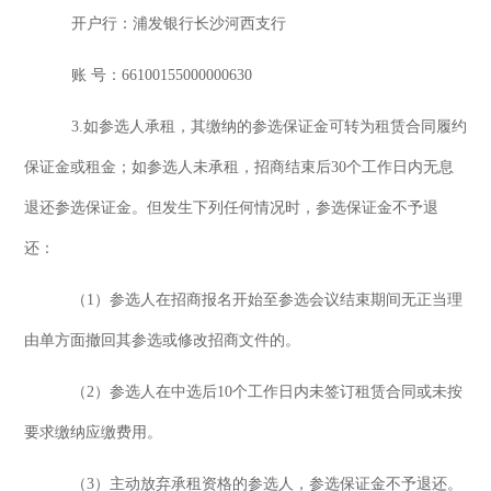
开户行：浦发银行长沙河西支行
账
号：
66100155000000630
3.如参选人承租，其缴纳的参选保证金可转为租赁合同履约
保证金或租
金
；
如参选人未承租，招商结束后
30个工作日内无息
退还参选保证金。但发生下列任何情况时，参选保证金不予退
还
：
（
1
）
参选人在招商报名开始至参选会议结束期间无正当理
由单方面撤回其参选或修改招商文件的
。
（
2
）
参选人在中选后
10个工作日内未签订租赁合同或未按
要求缴纳应缴费用
。
（
3
）
主动放弃承租资格的参选人，参选保证金不予退还
。