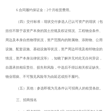
6.合同履约保证金：
2
个月租赁费用
。
（
四
）
交付标准
：
现状交付参选人已认可资产的现状
（
包
括但不限于该资产本身的国土控规及权证情况、工程物业条件、
周边及本身自然物理状况，资产范围内的附属物、添附物、公用
设施、配套设施、基础设施等状况，资产周边环境及相邻物业的
情况，资产本身法律状况等
）
，知晓了解并无对此无任何异议，
自愿承担相应责任、损失和风险，中选后不得以相关权证缺失、
物业瑕疵、不可预见风险等为由延迟或拒不履约
。
（
五
）
其他
：
参选即视为无条件认可招商人的租赁条款。
三、
招商报名