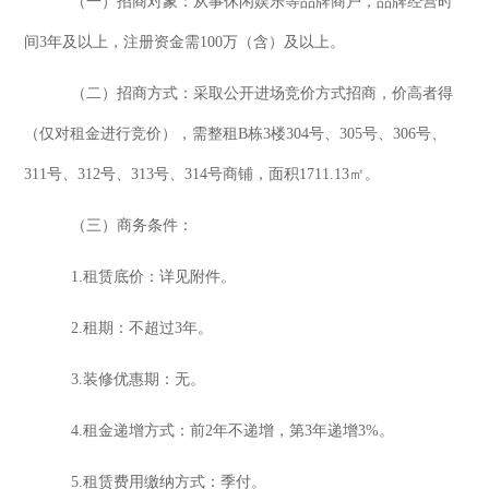
（
一
）
招商对象
：
从事休闲娱乐等品牌商户，
品牌经营时
间
3年及以上，
注册资金需
100万（含）及以上。
（
二
）
招商方式
：
采取公开进场竞价方式招商，价高者得
（仅对租金进行竞价），需整租
B栋3楼304号、305号、306号、
311号、312号、313号、314号商铺，面积1711.13㎡。
（
三
）
商务条件
：
1.租赁
底价
：
详见附件
。
2.租期：不超过
3
年。
3.
装修优惠期：
无。
4.租金递增方式：前2年不递增，第3年递增3%。
5.
租赁费用缴纳方式
：季付。