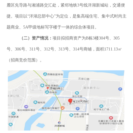
麓区先导路
与湘浦路交汇处，
紧邻地铁
3号线洋湖新城站，交通便
捷
。项目
以
“洋湖总部中心”为定位，是集高端住宅、集中式时尚主
题商业、5A甲级地标写字楼于一体的综合体项目。
（二）资产情况：
项目拟招商资产为
B栋3楼304号、305
号、306号、311号、312号、313号、314号商铺，面积1711.13㎡
（招商竞价范围）。