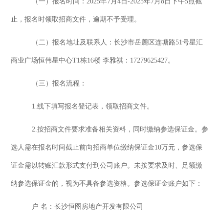
（
一
）
报名时间
：
2025年7月4日-2025年7月
8
日下午
5点截
止
，报名时领取招商
文件，逾期不予受理
。
（
二
）
报名地
址及联系人：长沙市岳麓区连塘路
51号星汇
商业广场恒伟星中心T1栋16楼 李雅祺：17279625427。
（
三
）
报名流程
：
1.线下填写报名登记表，领取招商文件。
2.按
招商文件要求准备相关资料，同时缴纳参选保证金。参
选人需在报名时间截止前向招商单位缴纳保证金
10
万
元，参选保
证金需以转账汇款形式支付到公司账户。未按要求及时、足额缴
纳参选保证金的，视为不具备参选资格。参选保证金账户如下
：
户
名：长沙恒图房地产开发有限公司