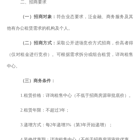
二、
招商要求
（一）招商对象：
符合业态要求，泛金融、商务服务及其
他有办公租赁需求的机构及个人。
（二）招商方式：
采取公开进场竞价方式招商，价高者得
（仅对租金进行竞价）。
可根据需求拆分或组合租赁，详询租售
中心。
（三）商务条件：
1.租赁价格：详询租售中心（不低于招商房源审批底价）。
2.租赁年限：
不超过
3
年；
3.递增方式：
每
2
年递增
3
%
（第
3年开始递增）
；
4.装修优惠期：
详询租售中心（不低于招商房源审批优惠，