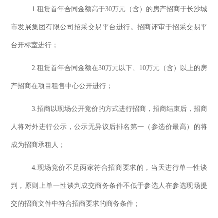
1.租赁
首年合同金额高于
30万元（含）的房产招商
于长沙城
市发展集团有限公司招采交易平台
进行。招商评审
于
招采交易平
台
开
标室进行
；
2.租赁
首年合同金额
在
30万元以下、10万元（含）以上的房
产招商
在项目租售中心
公开进行
；
3
.招商以现场
公开
竞价的方式进行
招商
，
招商
结束后，
招商
人
将对外进行公示，公示无异议后排名第一（
参选价
最高）的将
成为招商
承租
人
；
4
.现场
竞价
不足两家符合招商要求的，
当天
进行单一性谈
判，原则上单一性谈判成交商务条件不低于
参选
人在
参选
现场提
交的招商文件中符合招商要求的商务条件
；