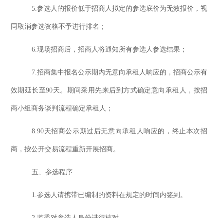
5
.
参选
人的报价低于
招商人
拟定的
参选
底价为无效报价，视
同取消
参选
资格不予进行排名
；
6
.现场
招商
后，
招商人
将通知所有
参选
人
参选
结果
；
7.
招商集中报名公示期内无意向承租人响应的，招商公示有
效期延长至
90天。期间采用先来后到方式确定意向承租人，按招
商小组商务谈判流程确定承租人
；
8.
90天招商公示期过后无意向承租人响应的，终止本次招
商，按公开交易流程重新开展招商。
五、
参选
程序
1.参选人请携带已编制的资料在规定的时间内签到。
2.监委对参选人身份进行核对。