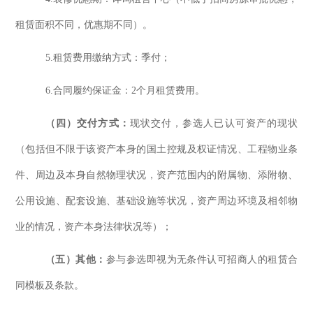
租赁面积不同，优惠期不同）。
5.租赁费用缴纳方式：
季付
；
6.合同履约保证金：
2
个月租赁费用
。
（
四
）交付方式：
现状交付，
参选
人已认可资产的现状
（包括但不限于该资产本身的国土控规及权证情况、工程物业条
件、周边及本身自然物理状况，资产范围内的附属物、添附物、
公用设施、配套设施、基础设施等状况，资产周边环境及相邻物
业的情况，资产本身法律状况等
）；
（
五
）
其他：
参与
参选
即视为无条件认可
招商人
的租赁合
同模板及条款
。