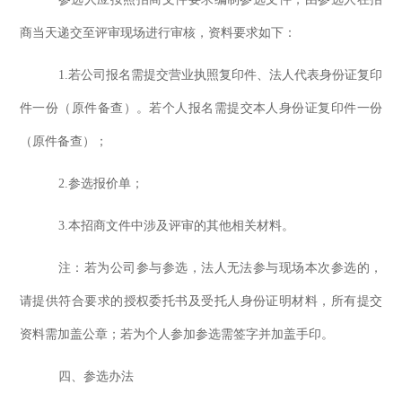
商当天递交至评审现场进行审核
，资料要求如下：
1
.若公司报名
需提交营业执照复印件、法人
代表
身份证复印
件
一份
（原件备查）
。若个人报名
需提交
本人
身份证复印件
一份
（原件备查）
；
2.参选
报价单；
3.
本招商文件中涉及评审的其他相关材料。
注：
若为公司参与参选，
法人无法参与现场本次
参选
的，
请提供符合要求的授权委托书及受托人身份证明材料
，
所有提交
资料需加盖公章
；若为个人参加参选需签字并加盖手印。
四、
参选
办法