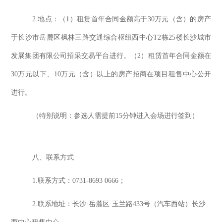
2.地点：
（
1）租赁
首年合同金额高于
30万元（含）的房产
于
长沙市岳麓区枫林三路交通综合枢纽西中心
T2栋25楼长沙城市
发展集团有限公司招采交易平台
进行
。
（
2）租赁
首年合同金额
在
30万元以下、10万元（含）以上的房产招商
在项目租售中心
公开
进行
。
（特别说明：
参选
人需提前
15分钟进入会场进行签到）
八、
联系方式
1.联系方式：
0731-8693 0666
；
2.联系地址：
长沙
·岳麓区·玉兰路433号（汽车西站）长沙