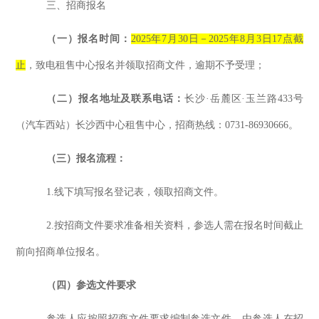
三、
招商
报名
（一）报名时间：
202
5
年
7
月
30
日－
202
5
年
8月3日17点
截
止
，
致电租售中心
报名
并
领取招商文件，逾期不予受理
；
（二）报名地址及联系
电话
：
长沙
·岳麓区·玉兰路433号
（汽车西站）长沙西中心租售中心
，
招商热线：
0731-86930666。
（三）报名流程：
1.
线下
填写报名登记表，领取招商文件。
2.按招商文件要求准备相关资料
，参选
人需在报名时间截止
前向招商单位
报名。
（四）
参选
文件要求
参选
人应按照招商文件要求编制
参选
文件，由
参选
人在招