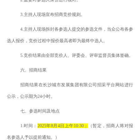
3.主持人现场宣布招商竞价规则。
4.主持人现场拆封各参选人提交的参选文件，当众公布各参
选人报价，竞价过程中报价最高者即为最终中选人。
5.竞价结果由全部竞价人、评委会、评审监督员集体签确。
六、
招商
结果
招商
结果在长沙城市发展集团有限公司招采平台网站进行
公示，公示期为
24小时
。
七、
参选
时间及地点
1.时间
：
202
5
年
8月4日上
午
10
:30；
（暂定
，招商人
将对报
名
参选
人予以提前通知。）