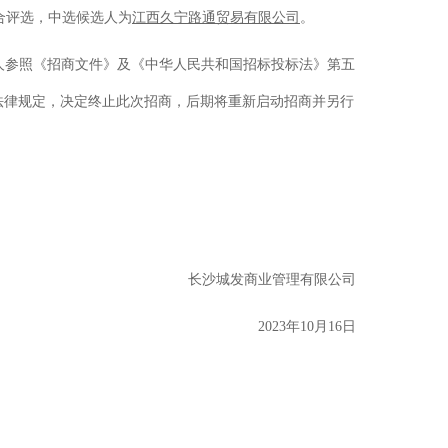
合评选，中选候选人为
江西久宁路通贸易有限公司
。
人参照
《招商文件》
及《中华人民共和国招标投标法》第五
法律规定，决定终止此次招商，后期将重新启动招商并另行
长沙城发商业管理有限公司
202
3
年
10
月
16
日