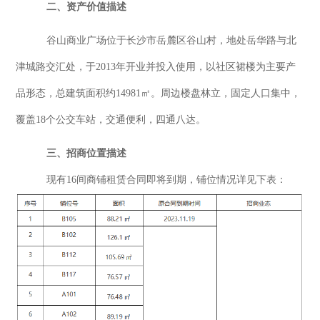
二、
资产价值描述
谷山商业广场
位于长沙市岳麓区谷山村，地处岳华路与北
津城路交汇处
，
于
2013年开业并投入使用
，
以社区裙楼为主要产
品形态，总建筑面积
约
14981
㎡
。
周边楼盘林立，固定人口集中
，
覆盖
18个公交车站，交通便利，四通八达。
三、
招商位置描述
现有
16
间商铺租赁合同
即将
到期，铺位情况详见下表
：