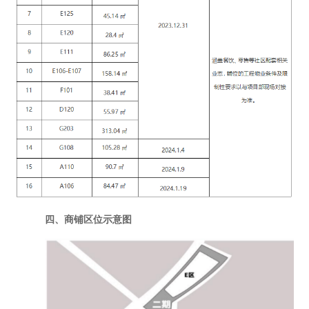
四、
商
铺
区位示意图