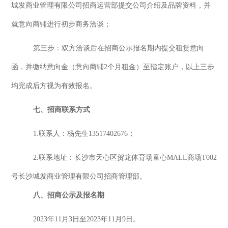
城发商业管理有限公司招商
运营部提交公司介绍及品牌资料，并
就意向
商铺
进行初步商务洽谈
；
第三步：双方洽谈后在招商公示报名期内提交租赁意向
函，并缴纳意向金（意向
商铺
2个月租金）至指定账户，以上三步
均完成后方视为有效报名。
七
、招商
联系方式
1
.
联系人
：
杨先生
13517402676
；
2
.
联系地址：长沙市天心区贺龙体育场童心
MALL商场T00
2
号长沙城发商业管理有限公司招商
管理
部。
八
、招商公示
及报名期
202
3
年
11
月
3
日至
202
3
年
11
月
9
日
。