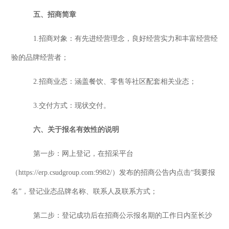
五
、招商
简章
1
.
招商对象：
有先进经营理念，良好经营实力和丰富经营经
验的品牌经营者；
2
.
招商业态：
涵盖餐饮
、零售
等社区配套相关业态
；
3
.
交付方式：现状交付。
六、
关于报名有效性的说明
第一步：网上登记，在招采平台
（
https://erp.csudgroup.com:9982/）发布的招商公告内点击“我要报
名”，登记业态品牌名称、联系人及联系方式；
第二步：登记成功后在招商公示报名期
的工作日
内至
长沙