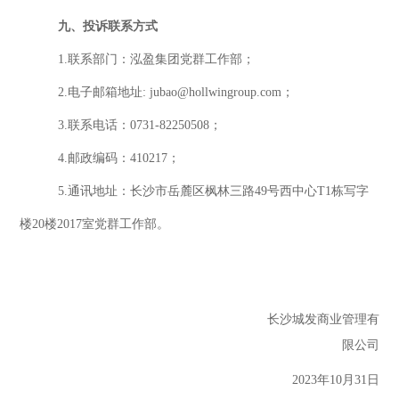
九、投诉联系方式
1.联系部门：泓盈集团党群工作部；
2.电子邮箱地址: jubao@hollwingroup.com；
3.联系电话：0731-82250508；
4.邮政编码：410217；
5.通讯地址：长沙市岳麓区枫林三路49号西中心T1栋写字
楼20楼2017室党群工作部。
长沙
城发商业管理
有
限公司
202
3
年
10
月
31
日