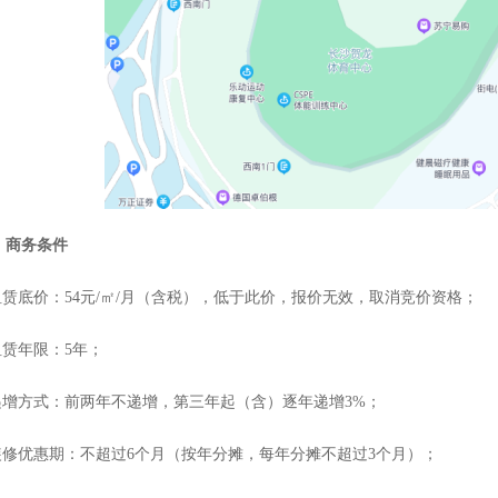
、
商务条件
租赁底价
：
54
元
/㎡/月（含税），低于此价，报价无效，取消
竞价
资格；
.租赁年限：
5
年；
.递增方式：前两年不递增，第三年起（含）逐年递增3%；
.装修优惠期：
不超过
6个月（按年分摊，每年分摊不超过3个月）
；