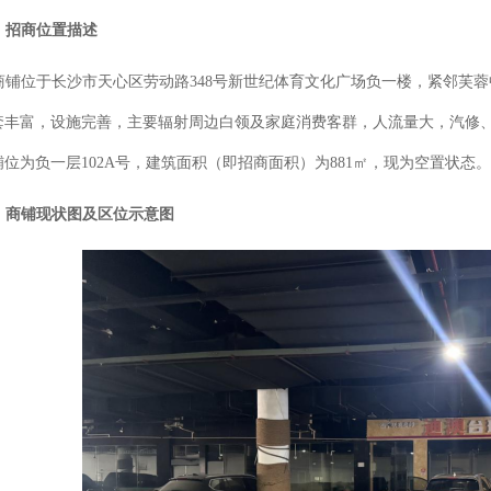
、
招商位置描述
商铺位于长沙市天心区劳动路
348号新世纪体育文化广场负一楼，紧邻芙
套丰富，设施完善，主要辐射周边白领及家庭消费客群，人流量大，汽修
铺位为负一层
102A号，建筑面积（即招商面积）为
881
㎡，
现为空置状态
。
、商铺现状图及区位示意图