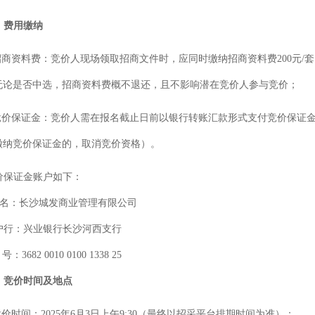
、
费用缴纳
.招商资料费：
竞价
人现场领取招商文件时，应同时缴纳招商资料费
200元
无论是否中选，招商资料费概不退还，且不影响潜在
竞价
人参与竞价；
竞价
保证金：
竞价
人需在报名截止日前以银行转账汇款形式支付
竞价
保证
缴纳
竞价
保证金的，取消
竞价
资格）。
价
保证金账户如下：
名：长沙城发商业管理有限公司
户行：兴业银行长沙河西支行
号：
3682 0010 0100 1338 25
、
竞价时间及地点
竞价
时间：
202
5
年
6
月
3
日上午
9:30（最终以招采平台排期时间为准）；