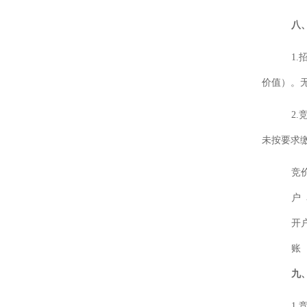
八
1
价值）。
2.
未按要求
竞
户
开
账
九
1.