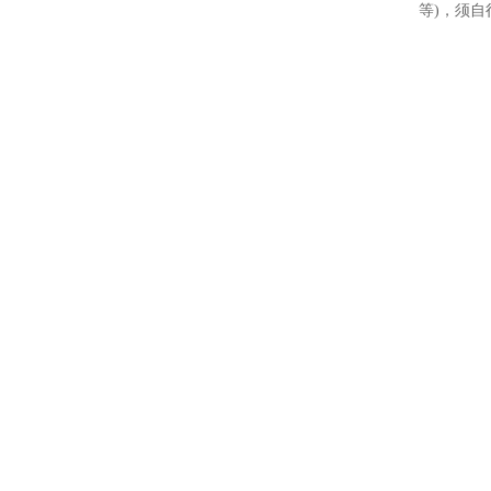
等
)，须