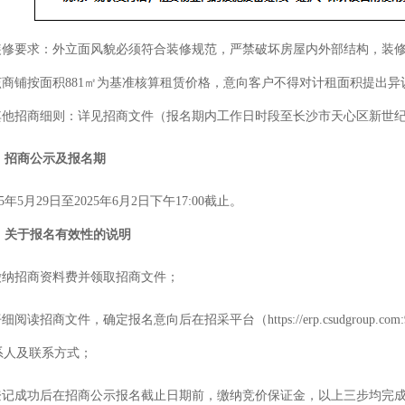
装修
要求：外立面风貌必须符合装修规范，严禁破坏房屋内外部结构，装
该商铺按面积
881
㎡
为基准核算租赁价格，意向客户不得对计租面积提出异
其他
招商细则：详见招商文件（
报名期内工作日时段至
长沙市天心区新世
、招商公示
及
报名
期
25年5月29日至2025年6月2日下午17:00截止。
、
关于报名有效性的说明
.缴纳招商资料费并领取招商文件；
仔细阅读招商文件，确定报名意向后在招采平台（https://erp.csudgroup
系人及联系方式；
.登记成功后在招商公示报名截止日期前，缴纳
竞价
保证金，以上三步均完