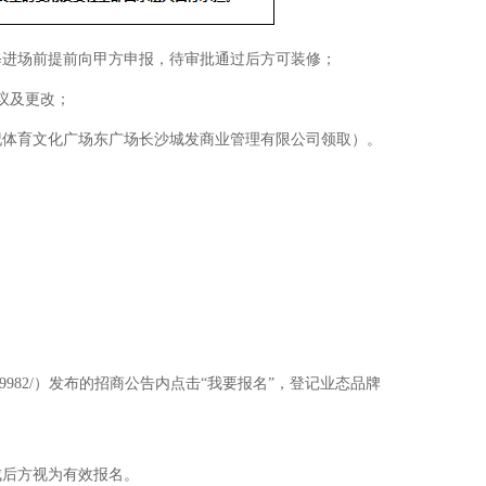
修进场前提前向甲方申报，待审批通过后方可装修
；
议及更改；
纪体育文化广场东广场长沙城发商业管理有限公司
领取
）。
.com:9982/）发布的招商公告内点击“我要报名”，登记业态品牌
成后方视为有效报名。