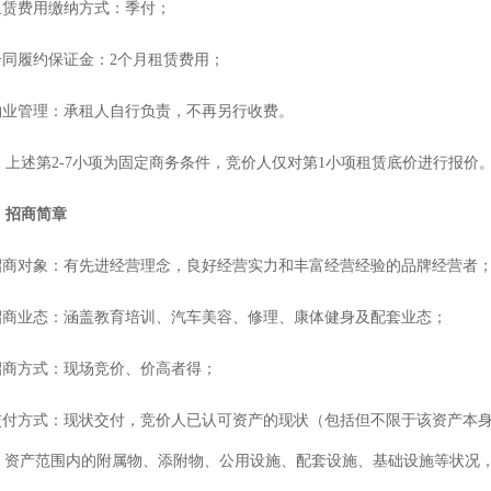
租赁费用
缴纳方式：季付；
.合同履约保证金：
2
个月
租赁费用
；
.物业管理：
承租
人自行负责，不再另行收费。
：上述第
2-7小项为固定商务条件，
竞价
人仅对第
1小项租赁底价进行报价
、招商
简章
招商对象：
有先进经营理念，良好经营实力和丰富经营经验的品牌经营者
招商业态：
涵盖
教育培训、汽车美容、修理、康体健身及配套业态
；
招商方式：现场竞价、价高者得
；
交付方式：现状交付，竞价人已认可资产的现状（包括但不限于该资产本
，资产范围内的附属物、添附物、公用设施、配套设施、基础设施等状况