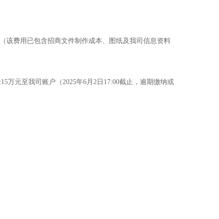
/套（该费用已包含招商文件制作成本、图纸及我司信息资料
金
15
万元至我司账户（
202
5
年
6
月
2
日
17:00截止，逾期缴纳或