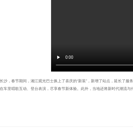
长沙，春节期间，湘江观光巴士换上了喜庆的“新装”，新增了站点，延长了服
在车里唱歌互动、登台表演，尽享春节新体验。此外，当地还将新时代潮流与