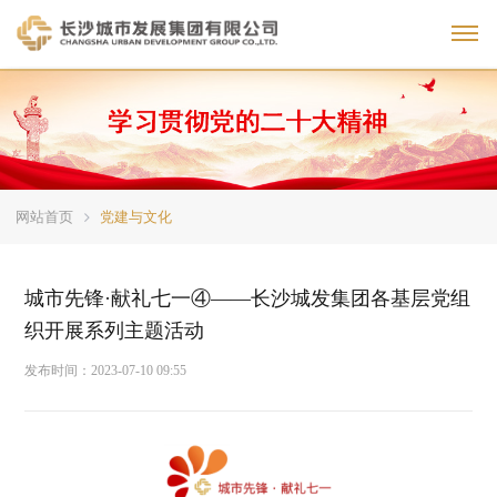
Toggl
网站首页
党建与文化
城市先锋·献礼七一④——长沙城发集团各基层党组
织开展系列主题活动
发布时间：
2023-07-10 09:55