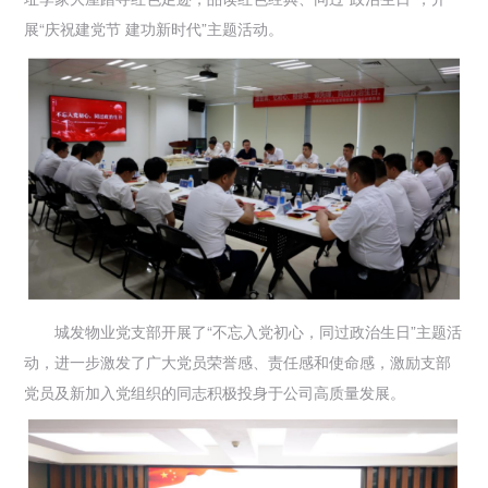
展“庆祝建党节 建功新时代”主题活动。
城发物业党支部开展了“不忘入党初心，同过政治生日”主题活
动，进一步激发了广大党员荣誉感、责任感和使命感，激励支部
党员及新加入党组织的同志积极投身于公司高质量发展。