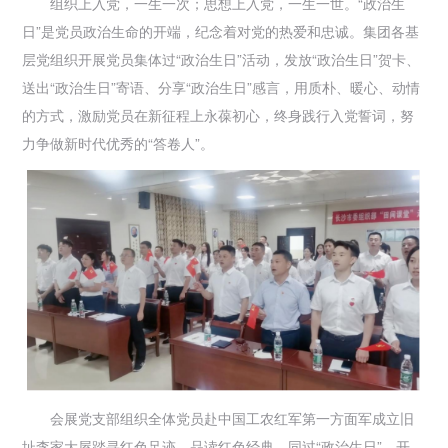
组织上入党，一生一次；思想上入党，一生一世。“政治生
日”是党员政治生命的开端，纪念着对党的热爱和忠诚。集团各基
层党组织开展党员集体过“政治生日”活动，发放“政治生日”贺卡、
送出“政治生日”寄语、分享“政治生日”感言，用质朴、暖心、动情
的方式，激励党员在新征程上永葆初心，终身践行入党誓词，努
力争做新时代优秀的“答卷人”。
会展党支部组织全体党员赴中国工农红军第一方面军成立旧
址李家大屋踏寻红色足迹，品读红色经典、同过“政治生日”，开