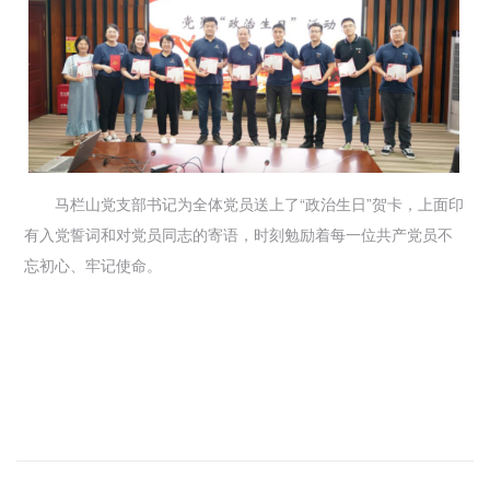
马栏山党支部书记为全体党员送上了“政治生日”贺卡，上面印
有入党誓词和对党员同志的寄语，时刻勉励着每一位共产党员不
忘初心、牢记使命。