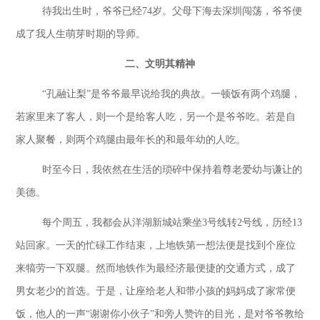
待我出生时，爷爷已经
74岁。父母下海
去深圳闯荡，爷爷便
成了我人生萌芽时期的导师。
二、文明其精神
“孔融让梨”是爷爷最早说给我的典故。一顿饭有两个鸡腿，
若家里来了客人，则一个是给客人吃，另一个是爷爷吃。若是自
家人聚餐，则两个鸡腿由最年长的和最年
幼的人吃。
时至今日，我依然在生活的琐碎
中保持着尊老爱幼与谦让的
美德。
每个周五，我都会从洋湖新城站乘坐
3号线转2号线，历经13
站回家。一天的忙碌工作结束，上地铁第一想法便是找到个座位
来犒劳一下双腿。然而地铁作为最经济最便捷的交通方式，成了
男女老少的首选。于是，让座给老人和带小孩的妈妈成了家常便
饭，他人的一声“谢谢你小伙子”和旁人赞许的目光，是对爷爷教给