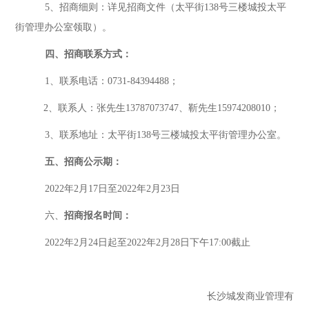
5、
招商细则：详见招商文件（太平街
138
号三楼城投太平
街管理办公室领取）
。
四、招商联系方式：
1、联系电话：0731-84394488；
2、联系人：
张
先生
1
3787073747
、
靳先生
15974208010；
3、联系地址：
太平街
138号三楼城投太平街管理办公室。
五、招商公示期：
202
2
年
2
月
17
日至
202
2
年
2
月
23
日
六、
招商报名时间
：
2022年2月24日起至2022年2月28日下午17:00截止
长沙城发商业管理有