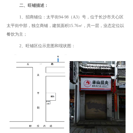
二、旺铺描述：
1、招商铺位：
太平街
94-98（A3）
号，位于长沙市天心区
太平街
中部
，
独立商铺，建筑面积
15.76
㎡，
共一层，
业态定位
以
餐饮为主
；
2、旺铺区位示意图和现状图：