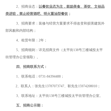
2、
招商业态：
以餐饮业态为主，鼓励美食、茶饮、文创品
类进驻，禁止经营酒吧、明火重油型餐饮
；
3、招商要求：装修与经营方案要求不得改变和损害建筑外
部风貌和内部结构；
4、租赁年限：
2
年；
5、招商细则：详见招商文件（太平街138号三楼城投太平
街管理办公室领取）。
四、招商联系方式：
1、联系电话：0731-84394488；
2、联系人：
张
先生
1
3787073747
、
靳
先生
15974208010；
3、联系地址：
太平街
138号三楼城投太平街管理办公室。
五、招商公示期：