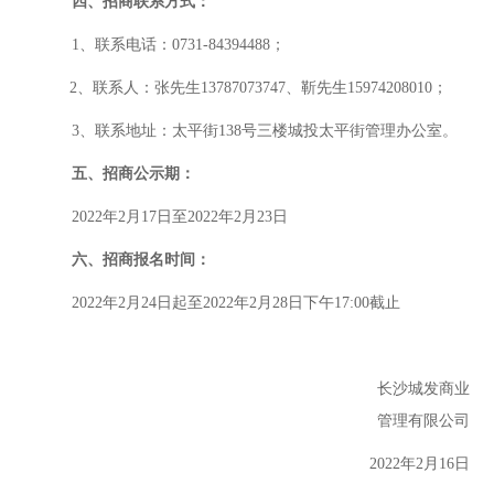
四、招商联系方式：
1、联系电话：0731-84394488；
2、联系人：
张
先生
1
3787073747
、
靳先生
15974208010；
3、联系地址：
太平街
138号三楼城投太平街管理办公室。
五、招商公示期：
202
2
年
2
月
17
日至
202
2
年
2
月
23
日
六、
招商报名时间
：
2022年2月24日起至2022年2月28日下午17:00截止
长沙城发商业
管理有限公司
202
2
年
2
月
1
6
日