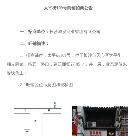
太平街
109
号
商铺
招商公告
一、
招商单位：
长沙城发商业管理有限公司
二、旺铺描述：
1、招商铺位：
太平街
109
号，位于长沙市天心区太平街，
独立商铺，临
五一路
口，建筑面积
27.05
㎡，
共一层，
业态定位
以
餐饮为主
；
2、旺铺区位示意图和现状图：