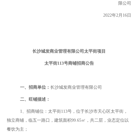
限公司
202
2
年
2
月
1
6
日
长沙城发商业管理有限公司太平街项目
太平街
113
号
商铺
招商公告
一、
招商单位：
长沙城发商业管理有限公司
二、旺铺描述：
1、招商铺位：
太平街
113
号，位于长沙市天心区太平街，
独立商铺，临
五一路
口，建筑面积
99.65
㎡，
共二层，
业态定
位以
餐饮为主
；