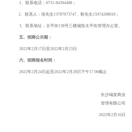
1、联系电话：0731-84394488；
2、联系人：
张
先生
1
3787073747
、
靳先生
15974208010；
3、联系地址：
太平街
138号三楼城投太平街管理办公室。
五、招商公示期：
202
2
年
2
月
17
日至
202
2
年
2
月
23
日
六、
招商报名时间
：
2022年2月24日起至2022年2月28日下午17:00截止
长沙城发商业
管理有限公司
202
2
年
2
月
1
6
日