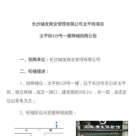
长沙城发商业管理有限公司太平街项目
太平街
129
号
一楼商铺
招商公告
一、
招商单位：
长沙城发商业管理有限公司
二、旺铺描述：
1、招商铺位：
太平街
129
号
一楼
，位于长沙市天心区太平
街，
独立商铺，临
五一路
口，建筑面积
168.2
㎡，
共一层，
业态
定
位
以零售为主
；
2、旺铺区位示意图和现状图：