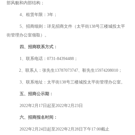
部风貌和内部结构；
4、租赁年限：
3
年；
5、招商细则：详见招商文件（太平街138号三楼城投太平
街管理办公室领取）。
四、招商联系方式：
1、联系电话：0731-84394488；
2、联系人：
张
先生
1
3787073747
、
靳先生
15974208010；
3、联系地址：
太平街
138号三楼城投太平街管理办公室。
五、招商公示期：
202
2
年
2
月
17
日起至
202
2
年
2
月
23
日
六、
招商报名时间
：
2022年2月24日起至2022年2月28日下午17:00截止