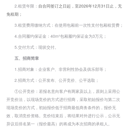
2.租赁年限：
自合同签订之日起，至
2026
年
12
月
31
日止
，无
免租期；
3.租赁费用缴纳方式：在使用包厢前一次性支付包厢租赁费；
4.合同履约保证金：40m²包厢履约保证金为3万元；
5.交付方式：现状交付。
五、招商简章
1.招商对象：企业客户、非营利性协会及俱乐部等；
2.招商方式：公开发布、公开竞价、公平选取；
①公开竞价：若报名意向客户有两家及以上，原则上采用公
开竞价法，以现场竞价的方式进行招商，采取初始报价与第二次
现场竞价的方式，初始报价低于招商最低商务条件的，报价无
效，取消竞价资格。竞价结束后，将结果对外进行公示，公示无
异议后排名第一（报价最高）的将成为本次招商的承租人。