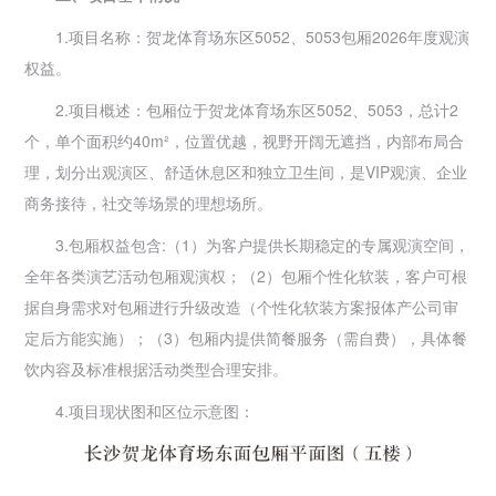
1.项目名称：贺龙体育场东区5052、5053包厢2026年度观演
权益。
2.项目概述：包厢位于贺龙体育场东区5052、5053，总计2
个，单个面积约40m²，位置优越，视野开阔无遮挡，内部布局合
理，划分出观演区、舒适休息区和独立卫生间，是VIP观演、企业
商务接待，社交等场景的理想场所。
3.包厢权益包含:（1）为客户提供长期稳定的专属观演空间，
全年各类演艺活动包厢观演权；（2）包厢个性化软装，客户可根
据自身需求对包厢进行升级改造（个性化软装方案报体产公司审
定后方能实施）；（3）包厢内提供简餐服务（需自费），具体餐
饮内容及标准根据活动类型合理安排。
4.项目现状图和区位示意图：