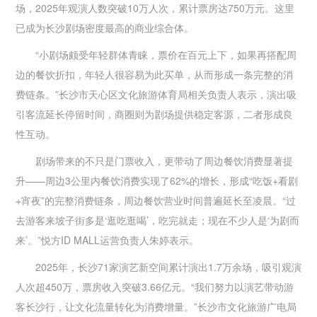
场，2025年观演人数突破10万人次，累计票房达750万元。这里
已成为长沙剧场密度最高的商业综合体。
“小剧场颇受年轻群体青睐，票价在百元上下，如果再搭配周
边的餐饮折扣，年轻人很容易为此买单，从而形成一条完整的消
费链条。”长沙市天心区文化旅游体育局相关负责人表示，演出吸
引客流延长停留时间，商圈则为剧场提供稳定客源，二者形成良
性互动。
剧场带来的不只是门票收入，更带动了周边餐饮消费显著提
升——周边3公里内餐饮消费实现了62%的增长，形成“吃饭+看剧
+宵夜”的完整消费链条，周边餐饮营业时间普遍延长至凌晨。“过
去游客来坡子街多是‘逛吃逛喝’，吃完就走；现在不少人是‘为剧而
来’。”悦方ID MALL运营负责人朱婷表示。
2025年，长沙71家演艺新空间累计演出1.7万余场，吸引观演
人次超450万，票房收入突破3.66亿元。“我们努力以演艺带动游
客长沙行，让文化流量转化为消费增量。”长沙市文化旅游广电局