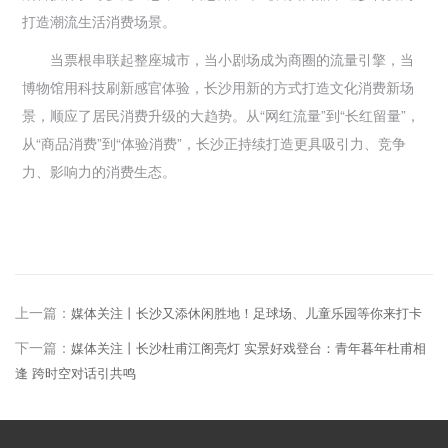
打造潮流生活消费场景。
当票根串联起整座城市，当小剧场成为商圈的流量引擎，当
博物馆用科技刷新感官体验，长沙用新的方式打造文化消费新场
景，顺应了居民消费升级的大趋势。从“网红流量”到“长红留量”，
从“商品消费”到“体验消费”，长沙正持续打造更具吸引力、竞争
力、影响力的消费生态。
上一篇：
媒体关注丨长沙又添休闲胜地！足球场、儿童乐园等你来打卡
下一篇：
媒体关注丨长沙杜甫江阁亮灯 实景好戏登台：青年暮年杜甫相
逢 跨时空对话引共鸣