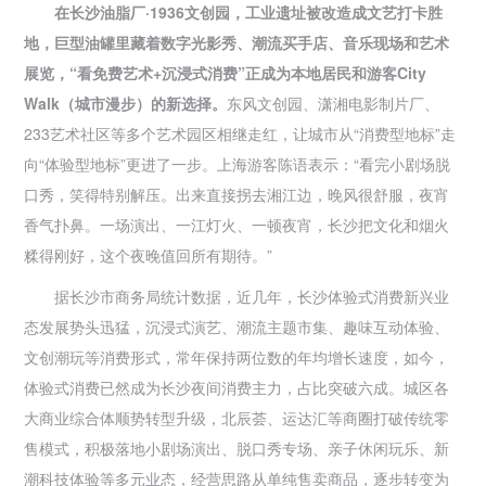
在长沙油脂厂·1936文创园，工业遗址被改造成文艺打卡胜
地，巨型油罐里藏着数字光影秀、潮流买手店、音乐现场和艺术
展览，“看免费艺术+沉浸式消费”正成为本地居民和游客City
Walk（城市漫步）的新选择。
东风文创园、潇湘电影制片厂、
233艺术社区等多个艺术园区相继走红，让城市从“消费型地标”走
向“体验型地标”更进了一步。上海游客陈语表示：“看完小剧场脱
口秀，笑得特别解压。出来直接拐去湘江边，晚风很舒服，夜宵
香气扑鼻。一场演出、一江灯火、一顿夜宵，长沙把文化和烟火
糅得刚好，这个夜晚值回所有期待。”
据长沙市商务局统计数据，近几年，长沙体验式消费新兴业
态发展势头迅猛，沉浸式演艺、潮流主题市集、趣味互动体验、
文创潮玩等消费形式，常年保持两位数的年均增长速度，如今，
体验式消费已然成为长沙夜间消费主力，占比突破六成。城区各
大商业综合体顺势转型升级，北辰荟、运达汇等商圈打破传统零
售模式，积极落地小剧场演出、脱口秀专场、亲子休闲玩乐、新
潮科技体验等多元业态，经营思路从单纯售卖商品，逐步转变为