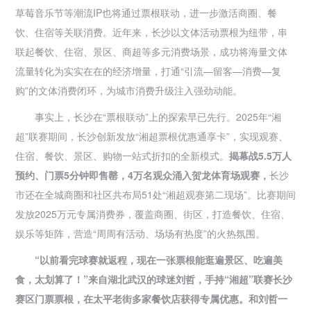
草莓音乐节等潮流IP也将通过票根联动，进一步激活商圈、餐
饮、住宿等关联消费。近年来，长沙以文体活动票根为纽带，串
联起餐饮、住宿、景区、商超等多元消费场景，成功将海量文体
流量转化为实实在在的经济增量，打通“引流—留客—消费—复
购”的文体消费闭环，为城市消费升级注入强劲动能。
事实上，长沙在“票根联动”上的探索早已先行。2025年“湘
超”联赛期间，长沙创新发放“湘超票根优惠通享卡”，实现观赛、
住宿、餐饮、景区、购物一站式折扣的全新模式。
揭幕战5.5万人
预约、门票5分钟即售罄，4万名观众涌入贺龙体育场观赛，
长沙
市还在全城商圈和社区共布局51处“湘超观赛第二现场”。比赛期间
发放2025万元专属消费券，覆盖商圈、街区，打造餐饮、住宿、
娱乐等矩阵，营造“周周有活动、场场有热度”的火热氛围。
“以前看完球赛就返程，现在一张票根能逛遍景区、吃遍美
食，太划算了！”来自湖北武汉的球迷刘哲，手持“湘超”联赛长沙
赛区门票票根，在太平老街多家餐饮店获得专属优惠。和刘哲一