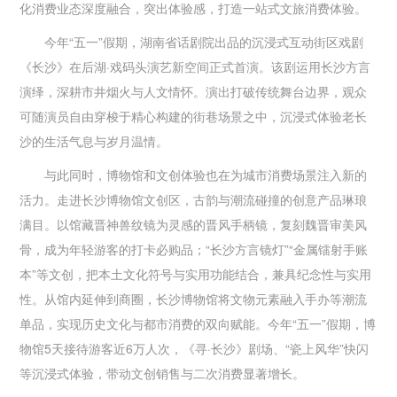
化消费业态深度融合，突出体验感，打造一站式文旅消费体验。
今年“五一”假期，湖南省话剧院出品的沉浸式互动街区戏剧
《长沙》在后湖·戏码头演艺新空间正式首演。该剧运用长沙方言
演绎，深耕市井烟火与人文情怀。演出打破传统舞台边界，观众
可随演员自由穿梭于精心构建的街巷场景之中，沉浸式体验老长
沙的生活气息与岁月温情。
与此同时，博物馆和文创体验也在为城市消费场景注入新的
活力。走进长沙博物馆文创区，古韵与潮流碰撞的创意产品琳琅
满目。以馆藏晋神兽纹镜为灵感的晋风手柄镜，复刻魏晋审美风
骨，成为年轻游客的打卡必购品；“长沙方言镜灯”“金属镭射手账
本”等文创，把本土文化符号与实用功能结合，兼具纪念性与实用
性。从馆内延伸到商圈，长沙博物馆将文物元素融入手办等潮流
单品，实现历史文化与都市消费的双向赋能。今年“五一”假期，博
物馆5天接待游客近6万人次，《寻·长沙》剧场、“瓷上风华”快闪
等沉浸式体验，带动文创销售与二次消费显著增长。