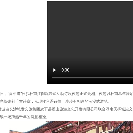
，“喜相逢”长沙杜甫江阁沉浸式互动诗境夜游正式亮相。夜游以杜甫暮年漂泊
光影镌刻千古诗章，实现转角遇诗情、步步有相逢的沉浸式游览。
由长沙城发文旅集团旗下岳麓山旅游文化开发有限公司联合湖南天择城旅文化
续一场跨越千年的诗意相逢。